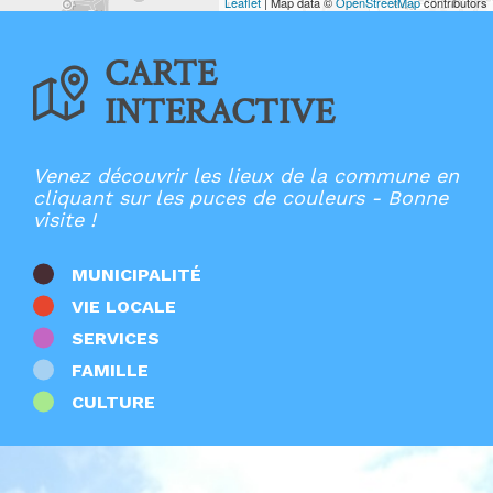
Ecoles maternelles
Leaflet
| Map data ©
OpenStreetMap
contributors
Entreprises
France Services
CARTE
Lieux de culte
Mairies
INTERACTIVE
Multi-accueil
Offices de Tourisme
Patrimoine
Points d'apport volontaire
Venez découvrir les lieux de la commune en
Restaurants
cliquant sur les puces de couleurs - Bonne
Salles
visite !
Santé
Stations de recharge
Sport
MUNICIPALITÉ
Zones d'activités
VIE LOCALE
Autres
SERVICES
FAMILLE
CULTURE