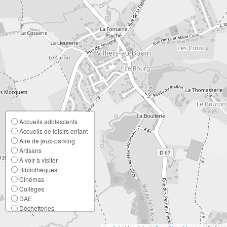
Accueils adolescents
Accueils de loisirs enfant
Aire de jeux-parking
Artisans
À voir-à visiter
Bibliothèques
Cinémas
Collèges
DAE
Déchetteries
Ecoles élémentaires