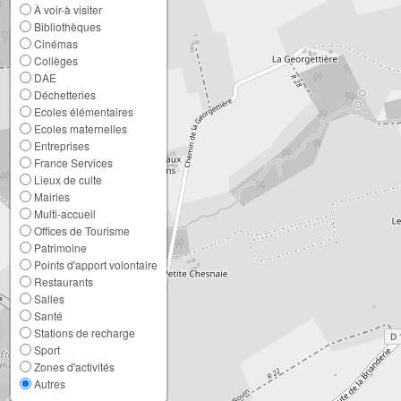
À voir-à visiter
Bibliothèques
Cinémas
Collèges
DAE
Déchetteries
Ecoles élémentaires
Ecoles maternelles
Entreprises
France Services
Lieux de culte
Mairies
Multi-accueil
Offices de Tourisme
Patrimoine
Points d'apport volontaire
Restaurants
Salles
Santé
Stations de recharge
Sport
Zones d'activités
Autres