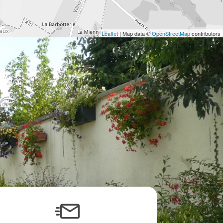
Leaflet
| Map data ©
OpenStreetMap
contributors