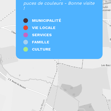
puces de couleurs - Bonne visite
!
MUNICIPALITÉ
VIE LOCALE
SERVICES
FAMILLE
CULTURE