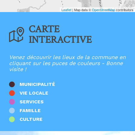
Ecoles élémentaires
Ecoles maternelles
Leaflet
| Map data ©
OpenStreetMap
contributors
Entreprises
France Services
CARTE
Lieux de culte
Mairies
INTERACTIVE
Multi-accueil
Offices de Tourisme
Patrimoine
Points d'apport volontaire
Venez découvrir les lieux de la commune en
Restaurants
cliquant sur les puces de couleurs - Bonne
Salles
visite !
Santé
Stations de recharge
Sport
MUNICIPALITÉ
Zones d'activités
VIE LOCALE
Autres
SERVICES
FAMILLE
CULTURE