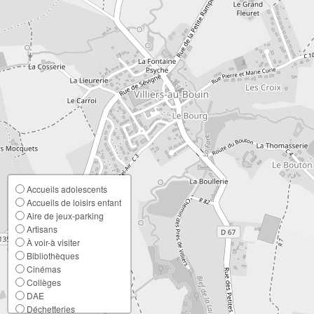
Accueils adolescents
Accueils de loisirs enfant
Aire de jeux-parking
Artisans
À voir-à visiter
Bibliothèques
Cinémas
Collèges
DAE
Déchetteries