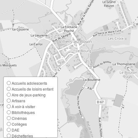
Accueils adolescents
Accueils de loisirs enfant
Aire de jeux-parking
Artisans
À voir-à visiter
Bibliothèques
Cinémas
Collèges
DAE
Déchetteries