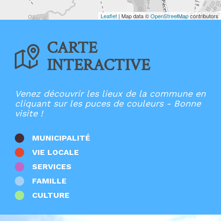
Ecoles élémentaires
Ecoles maternelles
Leaflet
| Map data ©
OpenStreetMap
contributors
Entreprises
France Services
CARTE
Lieux de culte
Mairies
INTERACTIVE
Multi-accueil
Offices de Tourisme
Patrimoine
Points d'apport volontaire
Venez découvrir les lieux de la commune en
Restaurants
cliquant sur les puces de couleurs - Bonne
Salles
visite !
Santé
Stations de recharge
Sport
MUNICIPALITÉ
Zones d'activités
VIE LOCALE
Autres
SERVICES
FAMILLE
CULTURE