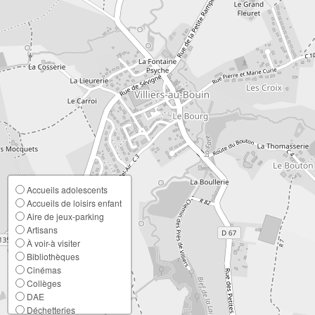
Accueils adolescents
Accueils de loisirs enfant
Aire de jeux-parking
Artisans
À voir-à visiter
Bibliothèques
Cinémas
Collèges
DAE
Déchetteries