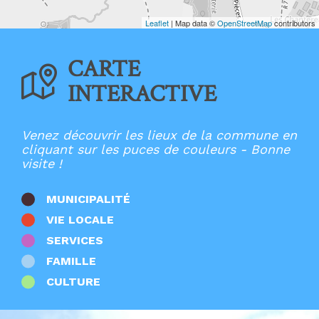
Ecoles élémentaires
Ecoles maternelles
Leaflet
| Map data ©
OpenStreetMap
contributors
Entreprises
France Services
CARTE
Lieux de culte
Mairies
INTERACTIVE
Multi-accueil
Offices de Tourisme
Patrimoine
Points d'apport volontaire
Venez découvrir les lieux de la commune en
Restaurants
cliquant sur les puces de couleurs - Bonne
Salles
visite !
Santé
Stations de recharge
Sport
MUNICIPALITÉ
Zones d'activités
VIE LOCALE
Autres
SERVICES
FAMILLE
CULTURE