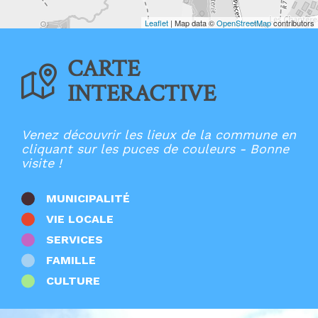
Ecoles élémentaires
Ecoles maternelles
Leaflet
| Map data ©
OpenStreetMap
contributors
Entreprises
France Services
CARTE
Lieux de culte
Mairies
INTERACTIVE
Multi-accueil
Offices de Tourisme
Patrimoine
Points d'apport volontaire
Venez découvrir les lieux de la commune en
Restaurants
cliquant sur les puces de couleurs - Bonne
Salles
visite !
Santé
Stations de recharge
Sport
MUNICIPALITÉ
Zones d'activités
VIE LOCALE
Autres
SERVICES
FAMILLE
CULTURE