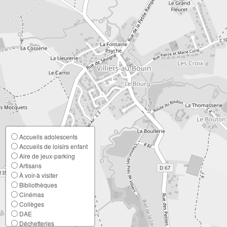
Accueils adolescents
Accueils de loisirs enfant
Aire de jeux-parking
Artisans
À voir-à visiter
Bibliothèques
Cinémas
Collèges
DAE
Déchetteries